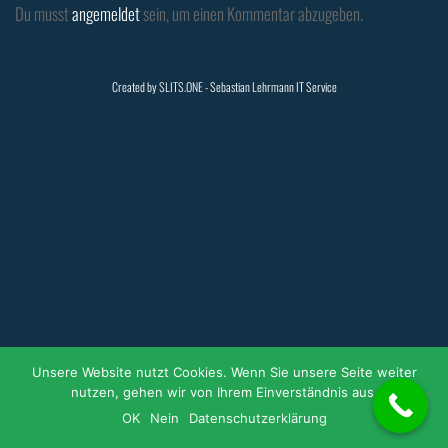
Du musst
angemeldet
sein, um einen Kommentar abzugeben.
Created by
SLITS.ONE
- Sebastian Lehrmann IT Service
Unsere Website nutzt Cookies. Wenn Sie unsere Seite weiter
nutzen, gehen wir von Ihrem Einverständnis aus.
OK
Nein
Datenschutzerklärung