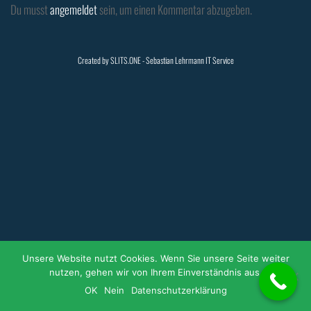
Du musst
angemeldet
sein, um einen Kommentar abzugeben.
Created by
SLITS.ONE
- Sebastian Lehrmann IT Service
Unsere Website nutzt Cookies. Wenn Sie unsere Seite weiter
nutzen, gehen wir von Ihrem Einverständnis aus.
OK
Nein
Datenschutzerklärung